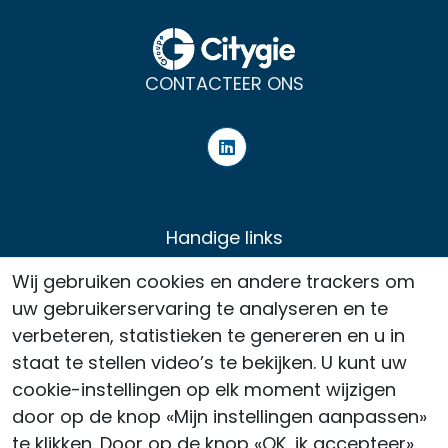
CONTACTEER ONS
Handige links
Nieuws
Wij gebruiken cookies en andere trackers om
Persruimte
uw gebruikerservaring te analyseren en te
verbeteren, statistieken te genereren en u in
Werving
staat te stellen video’s te bekijken. U kunt uw
Contact
cookie-instellingen op elk moment wijzigen
Juridische kennisgeving
door op de knop «Mijn instellingen aanpassen»
te klikken. Door op de knop «OK, ik accepteer»