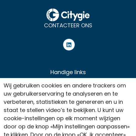
CONTACTEER ONS
Handige links
Nieuws
Wij gebruiken cookies en andere trackers om
Persruimte
uw gebruikerservaring te analyseren en te
verbeteren, statistieken te genereren en u in
Werving
staat te stellen video’s te bekijken. U kunt uw
Contact
cookie-instellingen op elk moment wijzigen
Juridische kennisgeving
door op de knop «Mijn instellingen aanpassen»
te klikken. Door op de knop «OK, ik accepteer»